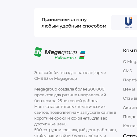
Принимаем оплату
любым удобным способом
Комп
О Meg
CMS
Этот сайт был создан на платформе
CMS S3 от Megagroup
Портф
Megagroup создала более 200 000
Цены
проектов для разных направлений
Отзыв
бизнеса за 25 лет своей работы.
Наш каталог готовых тематических
Акции
сайтов, позволяет нам запускать сайты в
Подде
короткие сроки и сохранять для вас
доступные цены.
Конта
500 сотрудников каждый день работают,
чтобы ваши сайты были надёжны и
Сотр