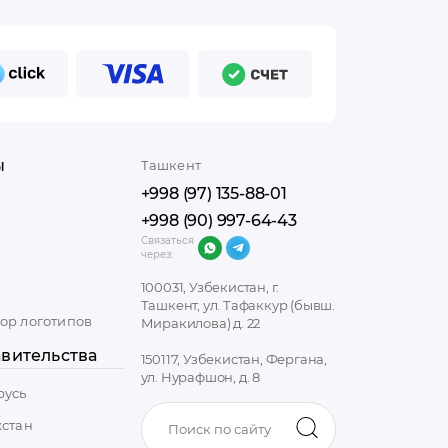
ы
Ташкент
+998 (97) 135-88-01
+998 (90) 997-64-43
Связаться
через:
100031, Узбекистан, г.
Ташкент, ул. Тафаккур (бывш.
ор логотипов
Миракилова) д. 22
вительства
150117, Узбекистан, Фергана,
ул. Нурафшон, д. 8
русь
хстан