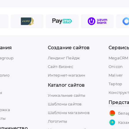
Отправляя форму, вы принимаете
политику конфиденциальности
ания
Создание сайтов
Сервис
agroup
Лендинг Пейдж
MegaCRM
Сайт-Бизнес
Onicon
олио
Интернет-магазин
Maliver
Taptop
Каталог сайтов
ы
Конструкт
Уникальные сайты
Предста
Шаблоны сайтов
ржка
Шаблоны магазинов
Бела
кты
Логотипы
Каза
удничество