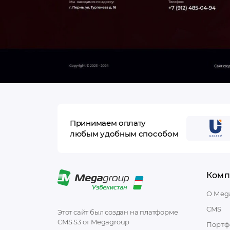
Принимаем оплату
любым удобным способом
Комп
О Meg
CMS
Этот сайт был создан на платформе
CMS S3 от Megagroup
Портф