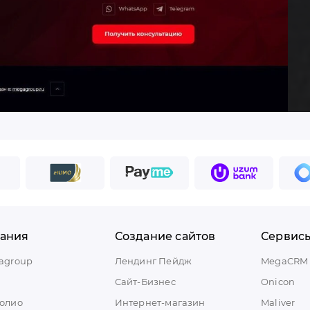
ания
Создание сайтов
Сервис
agroup
Лендинг Пейдж
MegaCRM
Сайт-Бизнес
Onicon
олио
Интернет-магазин
Maliver