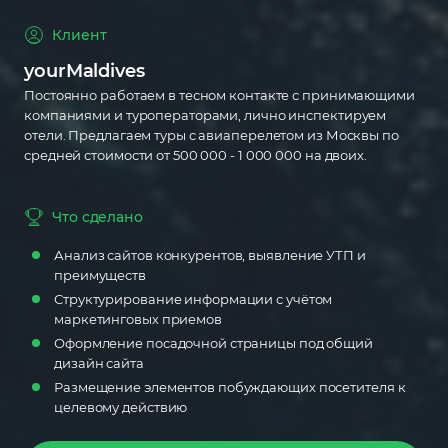
Лендинг
Клиент
Сайт-бизнес
yourMaldives
Постоянно работаем в тесном контакте с принимающими
Интернет-магазин
компаниями и туроператорами, лично инспектируем
отели. Предлагаем туры с авиаперелетом из Москвы по
средней стоимости от 500 000 - 1 000 000 на двоих.
Что сделано
Анализ сайтов конкурентов, выявление УТП и
преимуществ
Структурирование информации с учётом
маркетинговых приемов
Оформление посадочной страницы под общий
дизайн сайта
Размещение элементов побуждающих посетителя к
целевому действию