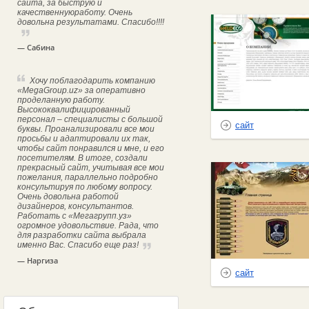
сайта, за быструю и
качественнуюработу. Очень
довольна результатами. Спасибо!!!!
— Сабина
Хочу поблагодарить компанию
«MegaGroup.uz» за оперативно
проделанную работу.
Высококвалифицированный
персонал – специалисты с большой
сайт
буквы. Проанализировали все мои
просьбы и адаптировали их так,
чтобы сайт понравился и мне, и его
посетителям. В итоге, создали
прекрасный сайт, учитывая все мои
пожелания, параллельно подробно
консультируя по любому вопросу.
Очень довольна работой
дизайнеров, консультантов.
Работать с «Мегагрупп.уз»
огромное удовольствие. Рада, что
для разработки сайта выбрала
именно Вас. Спасибо еще раз!
— Наргиза
сайт