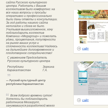
сайта Русского культурного
центра. Работать с Вашим
коллективом было комфортно: на
все наши вопросы и просьбы
оперативно и профессионально
были даны ответы и консультации.
За год работы нашего сайта
неполадок и сбоев не было.
Учитывая вышеизложенное, хочу
поблагодарить коллектив
Компании «Megagroup» и пожелать
удачи, процветания, популярности
на рынке ваших услуг и
сплоченности коллектива! Надеюсь
сайт
на дальнейшее долговременное и
плодотворное сотрудничество!
С уважением Председатель
Русского культурного центра
Республики
Зоркина
Каракалпакстан
Г.А.
— Русский культурный центр
республики Каракалпакстан
Всем доброго времени суток!
Хотелось бы поблагодарить
сайт
работников Мегагрупп,
занимавшихся разработкой моего