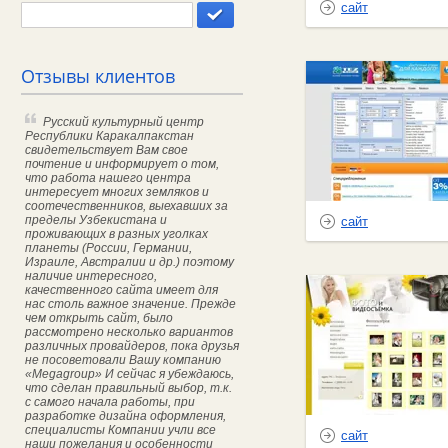
сайт
Отзывы клиентов
Русский культурный центр
Республики Каракалпакстан
свидетельствует Вам свое
почтение и информирует о том,
что работа нашего центра
интересует многих земляков и
соотечественников, выехавших за
пределы Узбекистана и
сайт
проживающих в разных уголках
планеты (России, Германии,
Израиле, Австралии и др.) поэтому
наличие интересного,
качественного сайта имеет для
нас столь важное значение.
Прежде
чем открыть сайт, было
рассмотрено несколько вариантов
различных провайдеров, пока друзья
не посоветовали Вашу компанию
«Megagroup» И сейчас я убеждаюсь,
что сделан правильный выбор, т.к.
с самого начала работы, при
разработке дизайна оформления,
специалисты Компании учли все
сайт
наши пожелания и особенности