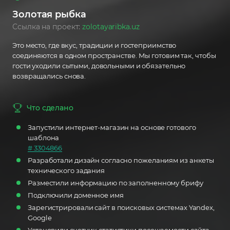
Сайт-бизнес
Золотая рыбка
Ссылка на проект:
zolotayaribka.uz
Интернет-магазин
Это место, где вкус, традиции и гостеприимство
соединяются в одном пространстве. Мы готовим так, чтобы
гости уходили сытыми, довольными и обязательно
возвращались снова.
Что сделано
Запустили интернет-магазин на основе готового
шаблона
# 3304866
Разработали дизайн согласно пожеланиям из анкеты
технического задания
Разместили информацию по заполненному брифу
Подключили доменное имя
Зарегистрировали сайт в поисковых системах Yandex,
Google